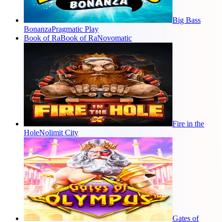
Big Bass
Bonanza
Pragmatic Play
Book of Ra
Book of Ra
Novomatic
Fire in the
Hole
Nolimit City
Gates of