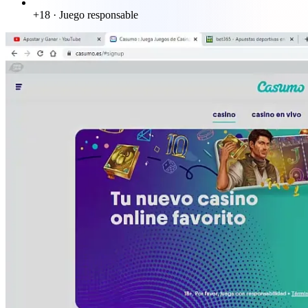
+18 · Juego responsable