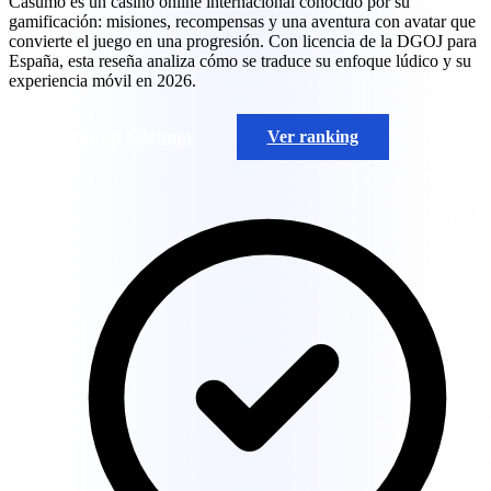
Casumo es un casino online internacional conocido por su
gamificación: misiones, recompensas y una aventura con avatar que
convierte el juego en una progresión. Con licencia de la DGOJ para
España, esta reseña analiza cómo se traduce su enfoque lúdico y su
experiencia móvil en 2026.
Jugar en Casumo
Ver ranking