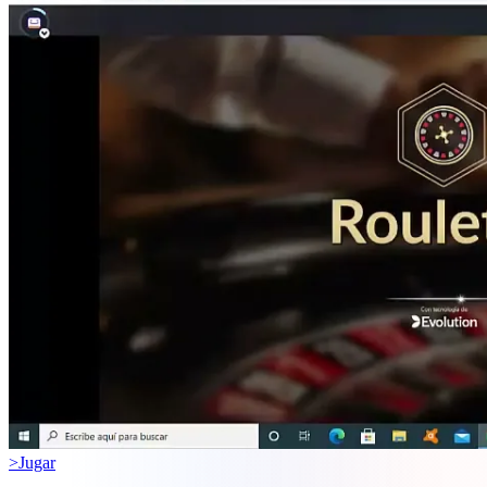
>
Jugar