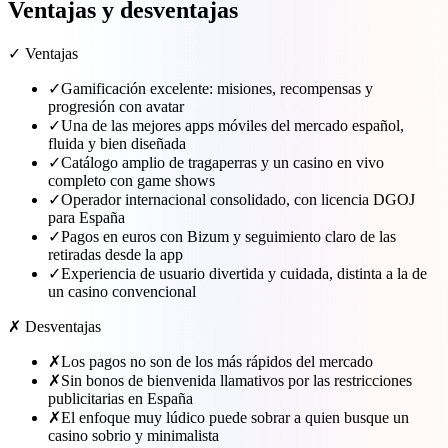
Ventajas y desventajas
✓
Ventajas
✓
Gamificación excelente: misiones, recompensas y
progresión con avatar
✓
Una de las mejores apps móviles del mercado español,
fluida y bien diseñada
✓
Catálogo amplio de tragaperras y un casino en vivo
completo con game shows
✓
Operador internacional consolidado, con licencia DGOJ
para España
✓
Pagos en euros con Bizum y seguimiento claro de las
retiradas desde la app
✓
Experiencia de usuario divertida y cuidada, distinta a la de
un casino convencional
✗
Desventajas
✗
Los pagos no son de los más rápidos del mercado
✗
Sin bonos de bienvenida llamativos por las restricciones
publicitarias en España
✗
El enfoque muy lúdico puede sobrar a quien busque un
casino sobrio y minimalista