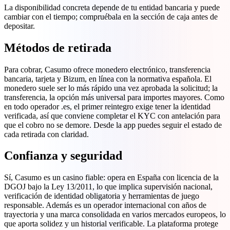
La disponibilidad concreta depende de tu entidad bancaria y puede
cambiar con el tiempo; compruébala en la sección de caja antes de
depositar.
Métodos de retirada
Para cobrar, Casumo ofrece monedero electrónico, transferencia
bancaria, tarjeta y Bizum, en línea con la normativa española. El
monedero suele ser lo más rápido una vez aprobada la solicitud; la
transferencia, la opción más universal para importes mayores. Como
en todo operador .es, el primer reintegro exige tener la identidad
verificada, así que conviene completar el KYC con antelación para
que el cobro no se demore. Desde la app puedes seguir el estado de
cada retirada con claridad.
Confianza y seguridad
Sí, Casumo es un casino fiable: opera en España con licencia de la
DGOJ bajo la Ley 13/2011, lo que implica supervisión nacional,
verificación de identidad obligatoria y herramientas de juego
responsable. Además es un operador internacional con años de
trayectoria y una marca consolidada en varios mercados europeos, lo
que aporta solidez y un historial verificable. La plataforma protege