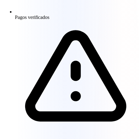
Pagos verificados