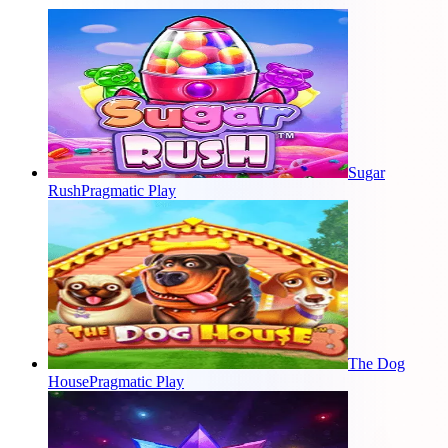
Sugar
Rush
Pragmatic Play
The Dog
House
Pragmatic Play