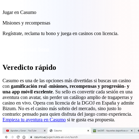
Jugar en Casumo
Misiones y recompensas
Regístrate, reclama tu bono y juega en casinos con licencia.
Reclamar bono
Veredicto rápido
Casumo es una de las opciones más divertidas si buscas un casino
con
gamificación real -misiones, recompensas y progresión- y
una app móvil excelente
. Su sello es convertir cada sesión en una
aventura con avatar, sin perder un catálogo amplio de tragaperras y
casino en vivo. Opera con licencia de la DGOJ en España y admite
Bizum. No es el casino más sobrio del mercado, sino justo lo
contrario: pensado para quien disfruta del juego como experiencia.
Empieza tu aventura en Casumo
si te gusta esa propuesta.