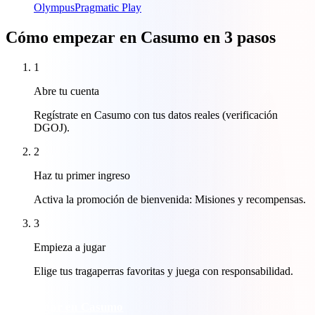
Olympus
Pragmatic Play
Cómo empezar en Casumo en 3 pasos
1
Abre tu cuenta
Regístrate en Casumo con tus datos reales (verificación
DGOJ).
2
Haz tu primer ingreso
Activa la promoción de bienvenida: Misiones y recompensas.
3
Empieza a jugar
Elige tus tragaperras favoritas y juega con responsabilidad.
Jugar en Casumo