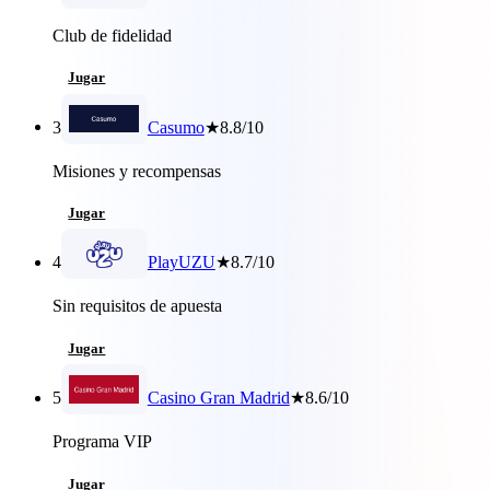
Club de fidelidad
Jugar
3
Casumo
★
8.8
/10
Misiones y recompensas
Jugar
4
PlayUZU
★
8.7
/10
Sin requisitos de apuesta
Jugar
5
Casino Gran Madrid
★
8.6
/10
Programa VIP
Jugar