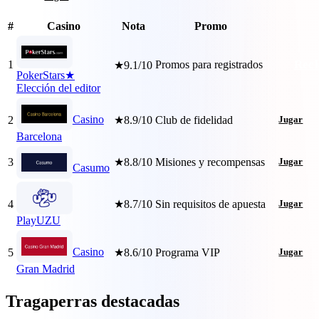
#
Casino
Nota
Promo
Rec
1
Promos para registrados
★
9.1
/10
PokerStars
★
Elección del editor
Casino
2
★
8.9
/10
Club de fidelidad
Jugar
Barcelona
3
★
8.8
/10
Misiones y recompensas
Jugar
Casumo
4
★
8.7
/10
Sin requisitos de apuesta
Jugar
PlayUZU
Casino
5
★
8.6
/10
Programa VIP
Jugar
Gran Madrid
Tragaperras destacadas