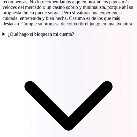
recompensas. No lo recomendamos a quien busque los pagos más
veloces del mercado o un casino sobrio y minimalista, porque ahí su
propuesta lúdica puede sobrar. Pero si valoras una experiencia
cuidada, entretenida y bien hecha, Casumo es de los que más
destacan. Cumple su promesa de convertir el juego en una aventura.
¿Qué hago si bloquean mi cuenta?