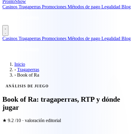
Pronto
Show
Casinos
Tragaperras
Promociones
Métodos de pago
Legalidad
Blog
Ver casinos
Casinos
Tragaperras
Promociones
Métodos de pago
Legalidad
Blog
Ver casinos
Inicio
›
Tragaperras
›
Book of Ra
ANÁLISIS DE JUEGO
Book of Ra: tragaperras, RTP y dónde
jugar
★
9.2
/10 · valoración editorial