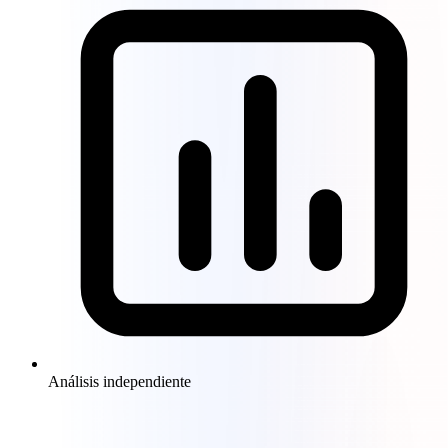
Análisis independiente