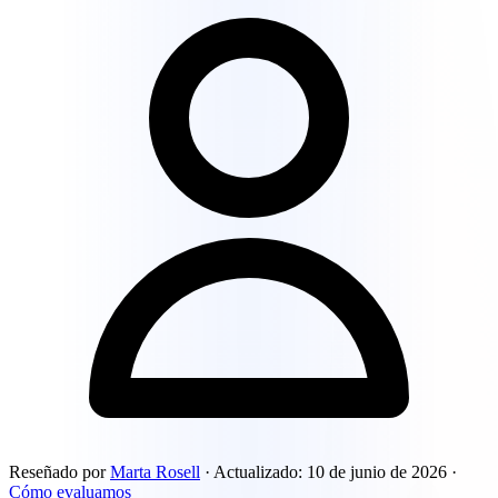
Reseñado por
Marta Rosell
·
Actualizado:
10 de junio de 2026
·
Cómo evaluamos