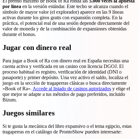
El premio máximo de Book of Ra ronda las
5.000 veces la apuesta
por línea
en la versión estándar. Este techo se alcanza cuando el
símbolo de mayor valor (el explorador) aparece en las 9 líneas
activas durante los giros gratis con expansión completa. En la
práctica, el potencial real de una sesión depende directamente del
valor de moneda y de la combinación de expansiones obtenidas
durante el bonus.
Jugar con dinero real
Para jugar a Book of Ra con dinero real en España necesitas una
cuenta activa y verificada en un casino con licencia DGOJ. El
proceso habitual es registro, verificación de identidad (DNI o
pasaporte) y primer depósito. Una vez activo el saldo, localiza el
juego en la sección de tragaperras clásicas o busca directamente
«Book of Ra».
Accede al listado de casinos autorizados
y elige el
que mejor se adapte a tus métodos de pago preferidos, incluido
Bizum.
Juegos similares
Si te gusta la mecánica del libro expansivo o el tema egipcio, estas
tragaperras en el catálogo de ProntoShow pueden interesarte: