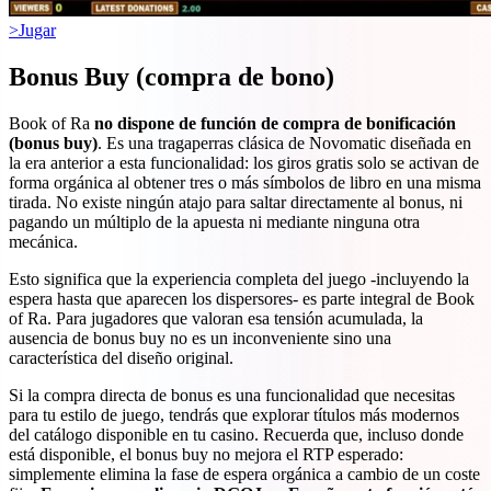
>
Jugar
Bonus Buy (compra de bono)
Book of Ra
no dispone de función de compra de bonificación
(bonus buy)
. Es una tragaperras clásica de Novomatic diseñada en
la era anterior a esta funcionalidad: los giros gratis solo se activan de
forma orgánica al obtener tres o más símbolos de libro en una misma
tirada. No existe ningún atajo para saltar directamente al bonus, ni
pagando un múltiplo de la apuesta ni mediante ninguna otra
mecánica.
Esto significa que la experiencia completa del juego -incluyendo la
espera hasta que aparecen los dispersores- es parte integral de Book
of Ra. Para jugadores que valoran esa tensión acumulada, la
ausencia de bonus buy no es un inconveniente sino una
característica del diseño original.
Si la compra directa de bonus es una funcionalidad que necesitas
para tu estilo de juego, tendrás que explorar títulos más modernos
del catálogo disponible en tu casino. Recuerda que, incluso donde
está disponible, el bonus buy no mejora el RTP esperado:
simplemente elimina la fase de espera orgánica a cambio de un coste