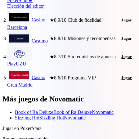
PokerStars
★
Elección del editor
Casino
2
★
8.9
/10
Club de fidelidad
Jugar
Barcelona
3
★
8.8
/10
Misiones y recompensas
Jugar
Casumo
4
★
8.7
/10
Sin requisitos de apuesta
Jugar
PlayUZU
Casino
5
★
8.6
/10
Programa VIP
Jugar
Gran Madrid
Más juegos de Novomatic
Book of Ra Deluxe
Book of Ra Deluxe
Novomatic
Sizzling Hot
Sizzling Hot
Novomatic
Jugar en PokerStars
Promos para registrados