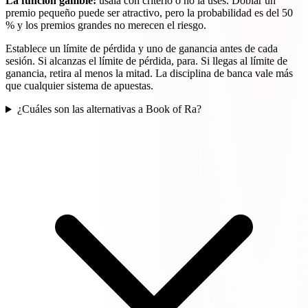
La función gamble:
úsala con criterio o no la uses. Doblar un
premio pequeño puede ser atractivo, pero la probabilidad es del 50
% y los premios grandes no merecen el riesgo.
Establece un límite de pérdida y uno de ganancia antes de cada
sesión. Si alcanzas el límite de pérdida, para. Si llegas al límite de
ganancia, retira al menos la mitad. La disciplina de banca vale más
que cualquier sistema de apuestas.
¿Cuáles son las alternativas a Book of Ra?