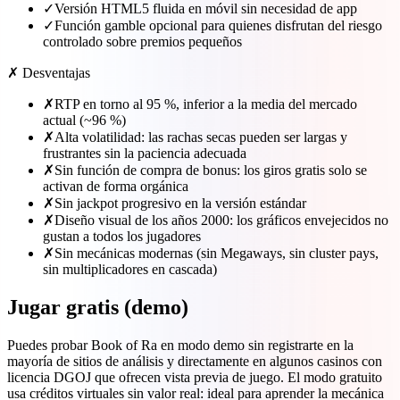
✓
Versión HTML5 fluida en móvil sin necesidad de app
✓
Función gamble opcional para quienes disfrutan del riesgo
controlado sobre premios pequeños
✗
Desventajas
✗
RTP en torno al 95 %, inferior a la media del mercado
actual (~96 %)
✗
Alta volatilidad: las rachas secas pueden ser largas y
frustrantes sin la paciencia adecuada
✗
Sin función de compra de bonus: los giros gratis solo se
activan de forma orgánica
✗
Sin jackpot progresivo en la versión estándar
✗
Diseño visual de los años 2000: los gráficos envejecidos no
gustan a todos los jugadores
✗
Sin mecánicas modernas (sin Megaways, sin cluster pays,
sin multiplicadores en cascada)
Jugar gratis (demo)
Puedes probar Book of Ra en modo demo sin registrarte en la
mayoría de sitios de análisis y directamente en algunos casinos con
licencia DGOJ que ofrecen vista previa de juego. El modo gratuito
usa créditos virtuales sin valor real: ideal para aprender la mecánica