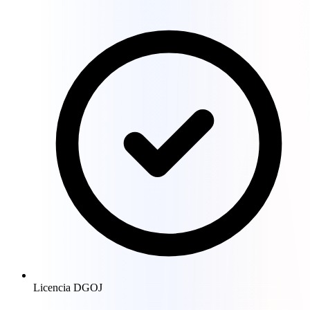
Licencia DGOJ