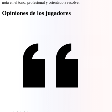
nota en el tono: profesional y orientado a resolver.
Opiniones de los jugadores