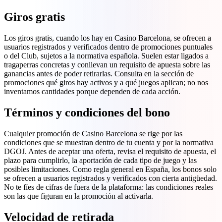
Giros gratis
Los giros gratis, cuando los hay en Casino Barcelona, se ofrecen a
usuarios registrados y verificados dentro de promociones puntuales
o del Club, sujetos a la normativa española. Suelen estar ligados a
tragaperras concretas y conllevan un requisito de apuesta sobre las
ganancias antes de poder retirarlas. Consulta en la sección de
promociones qué giros hay activos y a qué juegos aplican; no nos
inventamos cantidades porque dependen de cada acción.
Términos y condiciones del bono
Cualquier promoción de Casino Barcelona se rige por las
condiciones que se muestran dentro de tu cuenta y por la normativa
DGOJ. Antes de aceptar una oferta, revisa el requisito de apuesta, el
plazo para cumplirlo, la aportación de cada tipo de juego y las
posibles limitaciones. Como regla general en España, los bonos solo
se ofrecen a usuarios registrados y verificados con cierta antigüedad.
No te fíes de cifras de fuera de la plataforma: las condiciones reales
son las que figuran en la promoción al activarla.
Velocidad de retirada