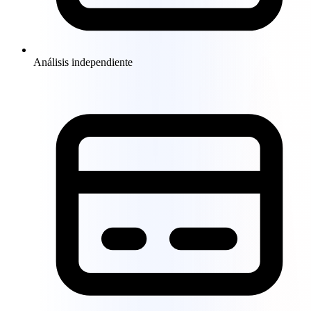
Análisis independiente