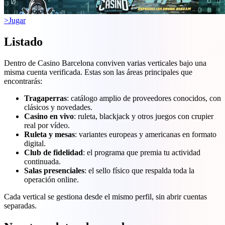
>
Jugar
Listado
Dentro de Casino Barcelona conviven varias verticales bajo una
misma cuenta verificada. Estas son las áreas principales que
encontrarás:
Tragaperras
: catálogo amplio de proveedores conocidos, con
clásicos y novedades.
Casino en vivo
: ruleta, blackjack y otros juegos con crupier
real por vídeo.
Ruleta y mesas
: variantes europeas y americanas en formato
digital.
Club de fidelidad
: el programa que premia tu actividad
continuada.
Salas presenciales
: el sello físico que respalda toda la
operación online.
Cada vertical se gestiona desde el mismo perfil, sin abrir cuentas
separadas.