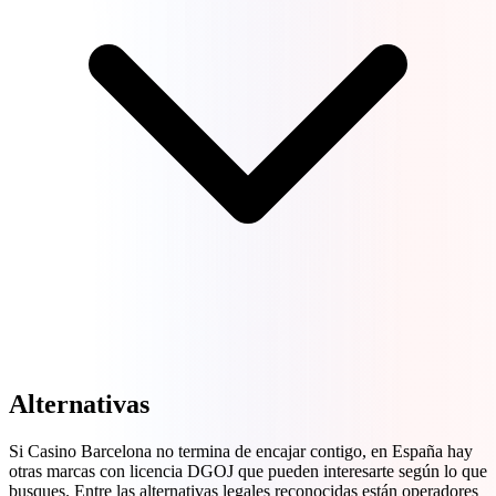
Alternativas
Si Casino Barcelona no termina de encajar contigo, en España hay
otras marcas con licencia DGOJ que pueden interesarte según lo que
busques. Entre las alternativas legales reconocidas están operadores