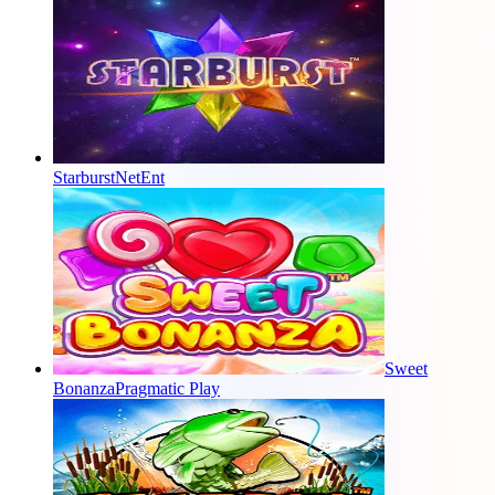
Starburst
NetEnt
Sweet
Bonanza
Pragmatic Play