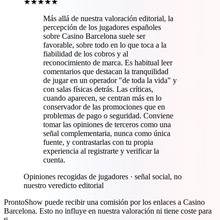
★★★★★
Más allá de nuestra valoración editorial, la
percepción de los jugadores españoles
sobre Casino Barcelona suele ser
favorable, sobre todo en lo que toca a la
fiabilidad de los cobros y al
reconocimiento de marca. Es habitual leer
comentarios que destacan la tranquilidad
de jugar en un operador "de toda la vida" y
con salas físicas detrás. Las críticas,
cuando aparecen, se centran más en lo
conservador de las promociones que en
problemas de pago o seguridad. Conviene
tomar las opiniones de terceros como una
señal complementaria, nunca como única
fuente, y contrastarlas con tu propia
experiencia al registrarte y verificar la
cuenta.
Opiniones recogidas de jugadores · señal social, no
nuestro veredicto editorial
ProntoShow puede recibir una comisión por los enlaces a Casino
Barcelona. Esto no influye en nuestra valoración ni tiene coste para
ti.