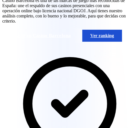
Casino Barcelona es una de las marcas de juego más reconocidas de
España: une el respaldo de sus casinos presenciales con una
operación online bajo licencia nacional DGOJ. Aquí tienes nuestro
análisis completo, con lo bueno y lo mejorable, para que decidas con
criterio.
Jugar en Casino Barcelona
Ver ranking