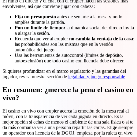
El ritmo en directo y el chat con el crupier hacen las sesiones más
envolventes, así que conviene jugar con cabeza:
Fija un presupuesto
antes de sentarte a la mesa y no lo
amplíes durante la partida.
Pon un límite de tiempo:
la dinámica social del directo invita
a alargar la sesión.
Recuerda que ver al crupier
no cambia la ventaja de la casa
:
las probabilidades son las mismas que en la versión
automática del juego.
Usa las herramientas de autocontrol (límites de depósito,
autoexclusión) que todo casino con licencia debe ofrecer.
Si quieres profundizar en el marco regulatorio y las garantías del
jugador, revisa nuestra sección de
legalidad y juego responsable
.
En resumen: ¿merece la pena el casino en
vivo?
El casino en vivo con crupier acerca la emoción de la mesa real al
móvil, con la transparencia de ver cada jugada en directo. Es la
mejor opción si echas de menos el ambiente de una sala física o si te
da más confianza ver a una persona repartir las cartas. Elige siempre
un operador con licencia de la DGOJ, empieza por la ruleta en vivo