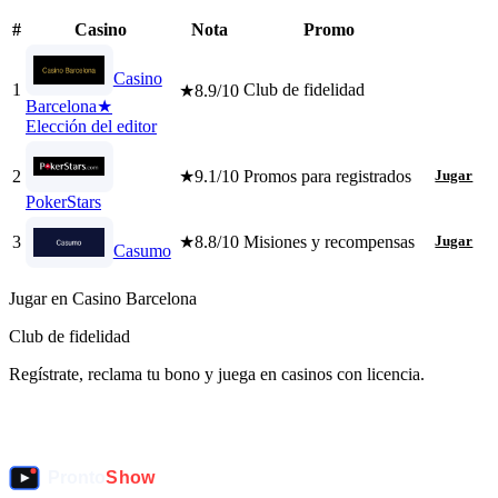
#
Casino
Nota
Promo
Casino
Rec
1
Club de fidelidad
★
8.9
/10
Barcelona
★
Elección del editor
2
★
9.1
/10
Promos para registrados
Jugar
PokerStars
3
★
8.8
/10
Misiones y recompensas
Jugar
Casumo
Jugar en Casino Barcelona
Club de fidelidad
Regístrate, reclama tu bono y juega en casinos con licencia.
Reclamar bono