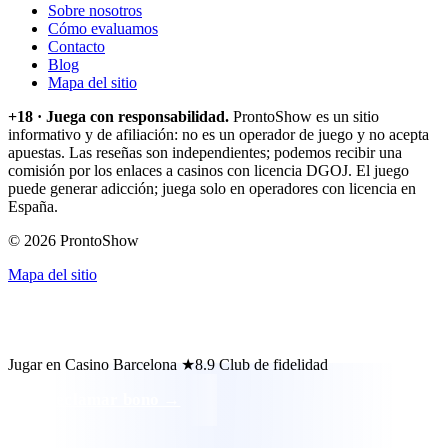
Sobre nosotros
Cómo evaluamos
Contacto
Blog
Mapa del sitio
+18 · Juega con responsabilidad.
ProntoShow es un sitio
informativo y de afiliación: no es un operador de juego y no acepta
apuestas. Las reseñas son independientes; podemos recibir una
comisión por los enlaces a casinos con licencia DGOJ. El juego
puede generar adicción; juega solo en operadores con licencia en
España.
© 2026 ProntoShow
Mapa del sitio
Jugar en Casino Barcelona
★8.9
Club de fidelidad
Reclamar bono →