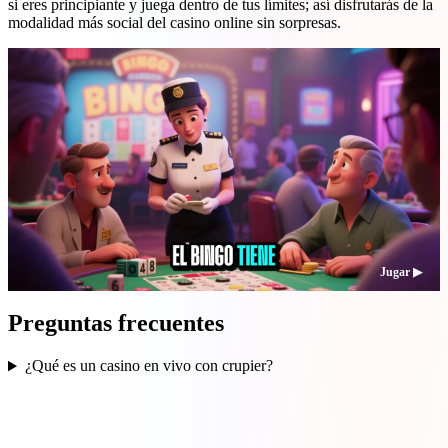
si eres principiante y juega dentro de tus límites; así disfrutarás de la
modalidad más social del casino online sin sorpresas.
Preguntas frecuentes
¿Qué es un casino en vivo con crupier?