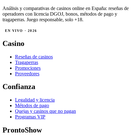
Análisis y comparativas de casinos online en España: reseñas de
operadores con licencia DGOJ, bonos, métodos de pago y
tragaperras. Juego responsable, solo +18.
EN VIVO · 2026
Casino
Reseñas de casinos
Tragaperras
Promociones
Proveedores
Confianza
Legalidad y licencia
Métodos de pago
Quejas y casinos que no pagan
Programas VIP
ProntoShow