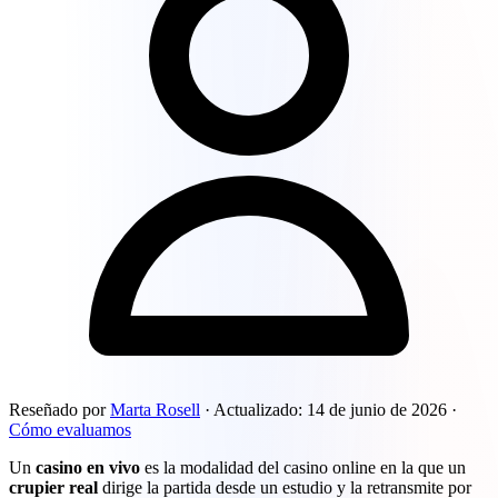
Reseñado por
Marta Rosell
·
Actualizado:
14 de junio de 2026
·
Cómo evaluamos
Un
casino en vivo
es la modalidad del casino online en la que un
crupier real
dirige la partida desde un estudio y la retransmite por