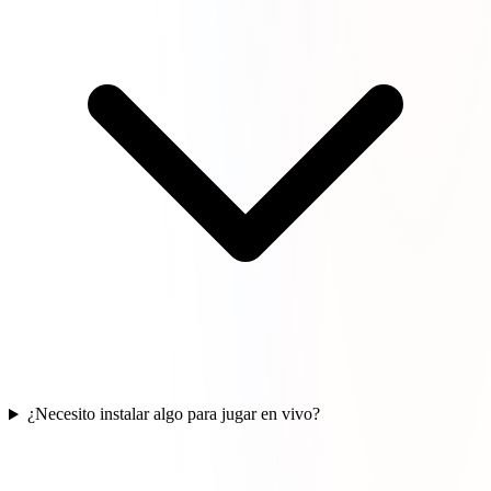
¿Necesito instalar algo para jugar en vivo?